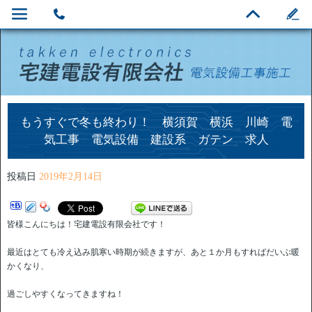
もうすぐで冬も終わり！ 横須賀 横浜 川崎 電
気工事 電気設備 建設系 ガテン 求人
投稿日
2019年2月14日
皆様こんにちは！宅建電設有限会社です！
最近はとても冷え込み肌寒い時期が続きますが、あと１か月もすればだいぶ暖
かくなり、
過ごしやすくなってきますね！